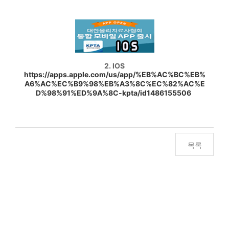
2. IOS
https://apps.apple.com/us/app/%EB%AC%BC%EB%
A6%AC%EC%B9%98%EB%A3%8C%EC%82%AC%E
D%98%91%ED%9A%8C-kpta/id1486155506
목록